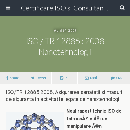
Certificare ISO si Consultanta ISO Online!
April 24, 2009
ISO / TR 12885 : 2008
Nanotehnologii
Share
Tweet
Pin
Mail
SMS
ISO/TR 12885:2008, Asigurarea sanatatii si masuri
de siguranta in activitatile legate de nanotehnologii
Noul raport tehnic ISO de
fabricaÅ£ie ÅŸi de
manipulare Ã®n