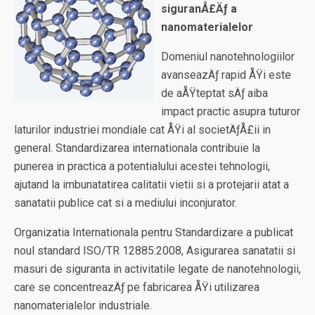
siguranÅ£Äƒ a
nanomaterialelor
Domeniul nanotehnologiilor
avanseazÄƒ rapid ÅŸi este
de aÅŸteptat sÄƒ aiba
impact practic asupra tuturor
laturilor industriei mondiale cat ÅŸi al societÄƒÅ£ii in
general. Standardizarea internationala contribuie la
punerea in practica a potentialului acestei tehnologii,
ajutand la imbunatatirea calitatii vietii si a protejarii atat a
sanatatii publice cat si a mediului inconjurator.
Organizatia Internationala pentru Standardizare a publicat
noul standard ISO/TR 12885:2008, Asigurarea sanatatii si
masuri de siguranta in activitatile legate de nanotehnologii,
care se concentreazÄƒ pe fabricarea ÅŸi utilizarea
nanomaterialelor industriale.