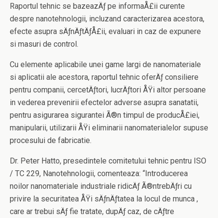
Raportul tehnic se bazeazÄƒ pe informaÅ£ii curente
despre nanotehnologii, incluzand caracterizarea acestora,
efecte asupra sÄƒnÄƒtÄƒÅ£ii, evaluari in caz de expunere
si masuri de control.
Cu elemente aplicabile unei game largi de nanomateriale
si aplicatii ale acestora, raportul tehnic oferÄƒ consiliere
pentru companii, cercetÄƒtori, lucrÄƒtori ÅŸi altor persoane
in vederea prevenirii efectelor adverse asupra sanatatii,
pentru asigurarea sigurantei Ã®n timpul de producÅ£iei,
manipularii, utilizarii ÅŸi eliminarii nanomaterialelor supuse
procesului de fabricatie.
Dr. Peter Hatto, presedintele comitetului tehnic pentru ISO
/ TC 229, Nanotehnologii, comenteaza: “Introducerea
noilor nanomateriale industriale ridicÄƒ Ã®ntrebÄƒri cu
privire la securitatea ÅŸi sÄƒnÄƒtatea la locul de munca ,
care ar trebui sÄƒ fie tratate, dupÄƒ caz, de cÄƒtre