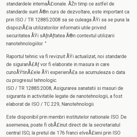
standardele internaÅ£ionale. ÃŽn timp ce astfel de
standarde sunt Ã®n curs de dezvoltare, este important ca
prin ISO / TR 12885:2008 sa se culeaga ÅŸi sa se puna la
dispoziÅ£ia utilizatorilor informatii utile privind
securitatea ÅŸi sÄƒnÄƒtatea Ã®n contextul utilizarii
nanotehnologiilor. ”
Raportul tehnic va fi revizuit ÅŸi actualizat, noi standarde
de siguranÅ£Äƒ vor fi elaborate in masura in care
cunoÅŸtinÅ£ele ÅŸi experienÅ£a se acumuleaza o data
cu progresul tehnologic.
ISO / TR 12885:2008, Asigurarea sanatatii si masuri de
siguranta in activitatile legate de nanotehnologii, a fost
elaborat de ISO / TC 229, Nanotehnologii.
Este disponibil prin membri institutelor nationale ISO. De
asemenea, poate fi obÅ£inut direct de la secretariatul
central ISO, la pretul de 176 franci elveÅ£ieni prin ISO