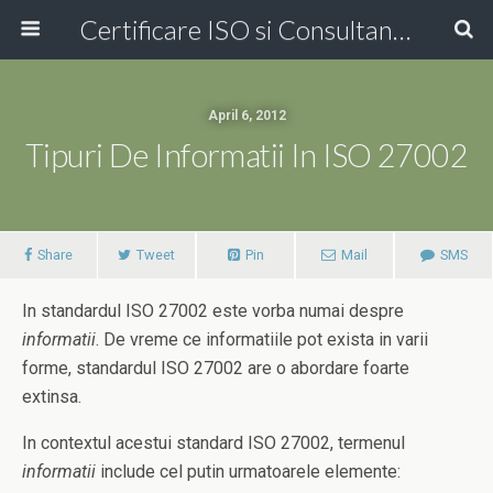
Certificare ISO si Consultanta ISO Online!
April 6, 2012
Tipuri De Informatii In ISO 27002
Share
Tweet
Pin
Mail
SMS
In standardul ISO 27002 este vorba numai despre
informatii
. De vreme ce informatiile pot exista in varii
forme, standardul ISO 27002 are o abordare foarte
extinsa.
In contextul acestui standard ISO 27002, termenul
informatii
include cel putin urmatoarele elemente: