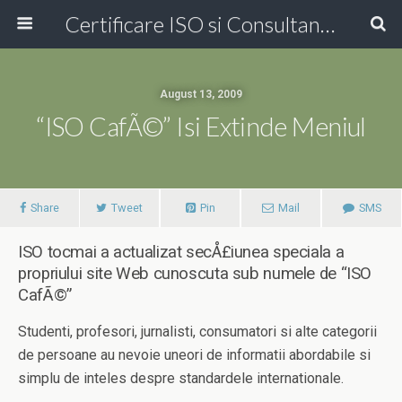
Certificare ISO si Consultanta ISO Online!
August 13, 2009
“ISO CafÃ©” Isi Extinde Meniul
Share
Tweet
Pin
Mail
SMS
ISO tocmai a actualizat secÅ£iunea speciala a
propriului site Web cunoscuta sub numele de “ISO
CafÃ©”
Studenti, profesori, jurnalisti, consumatori si alte categorii
de persoane au nevoie uneori de informatii abordabile si
simplu de inteles despre standardele internationale.